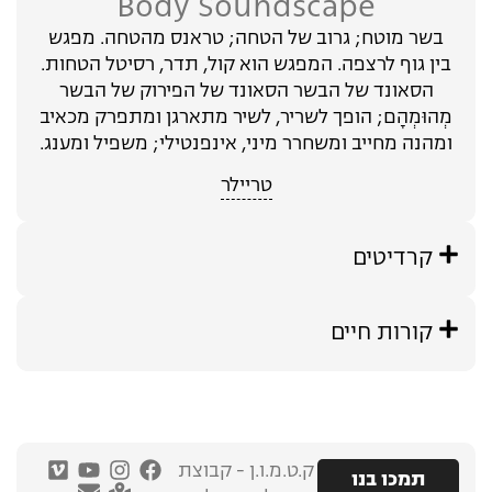
Body Soundscape
בשר מוטח; גרוב של הטחה; טראנס מהטחה. מפגש
בין גוף לרצפה. המפגש הוא קול, תדר, רסיטל הטחות.
הסאונד של הבשר הסאונד של הפירוק של הבשר
מְהוּמְהָם; הופך לשריר, לשיר מתארגן ומתפרק מכאיב
ומהנה מחייב ומשחרר מיני, אינפנטילי; משפיל ומענג.
טריילר
קרדיטים
קורות חיים
ק.ט.מ.ו.ן - קבוצת
תמכו בנו