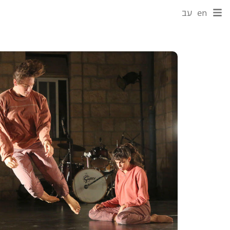
en
עב