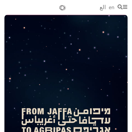
en
الع