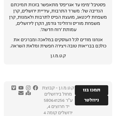
פסטיבל ׳מיפו עד אגריפס׳ מתאפשר בזכות תמיכתם
הנדיבה של: משרד התרבות, עיריית ירושלים, קרן
משפחת ליכטאג, מועצת הפיס לתרבות ולאמנות, קרן
משפחת מוריס ורוזלינד גודמן, הקרן לירושלים,
עמותת ׳רוח חדשה׳.
אנחנו מודים לכל העוסקים במלאכה ומברכים את
כולכם בבריאות טובה ויצירה חפשית ומלאת השראה.
ק.ט.מ.ו.ן
ק.ט.מ.ו.ן - קבוצת
תמכו בנו
מחול בירושלים
ניוזלטר
ע"ר 580641256
יד חרוצים 4,
ירושלים קומה 4