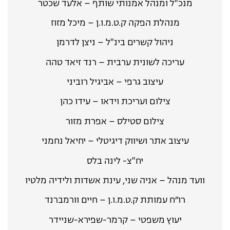
מנכ"ל ומנהל אמנותי שותף – אלעד שכטר
מנהלת הפקה ק.ט.מ.ו.ן – מיכל מזוז
ניהול קשרים בינ"ל – ניצן לדרמן
עריכה לשונית ערבית – רנד זיאד טהה
עיצוב גרפי – אביגיל רוביני
צילום ועריכת וידאו – עידו כהן
צילום סטילס – אפרת מזור
עיצוב אתר ושיווק דיגיטלי – יחיאל נחמני
יח"צ- לינה בלס
וועד מנהל – אניה שני, עינת אשדות ולידיה מלטיו
רו״ח עמותת ק.ט.מ.ו.ן – חיים וורמברנד
יעוץ משפטי – קרמר-שפירא-שניידר