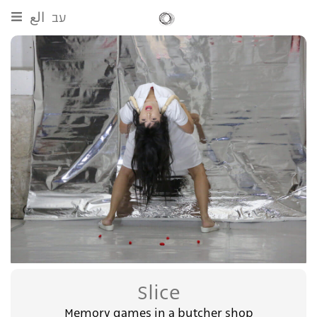
עב
الع
Slice
Memory games in a butcher shop