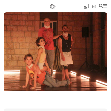
en
الع