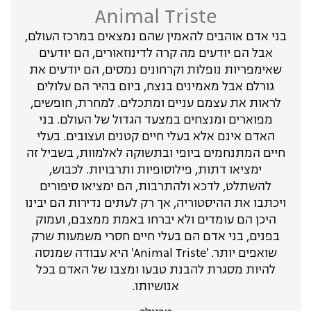
Animal Triste
בני אדם אוהבים להאמין שהם נמצאים במרכז העולם,
אבל הם יודעים מה קרה לדינוזאורים, הם יודעים
שאימפריות נופלות וקרחונים נמסים, הם יודעים את
גורלם אבל מאמינים בנצח, ביום בהיר הם עלולים
לראות את עצמם עניים ומתכלים. למחרת, חופשים,
מפוארים ומנצחים במצעד הגדול של העולם. בני
האדם אינם אלא בעלי חיים קטנים ועצובים. בעלי
חיים המתנחמים ביופי ובתשוקה לאלמוות, בשביל זה
ימציאו דתות, פילוסופיות ותרבויות. לכבוש,
להשתלט, לדכא ולהתרבות, הם ימציאו סיפורים
ויכתבו את ההיסטוריה, אך רק לעתים נדירות הם יבינו
היכן הם עומדים ולא יברחו באמת ממצבם, ועמוק
בפנים, בני אדם הם בעלי חיים חסרי משמעות שרק
שואפים יותר. 'Animal Triste' היא עבודה שמנסה
להיות מסגרת להבנת טבעו ומצבו של האדם בכל
אנושיותו.