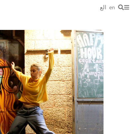
en
الع