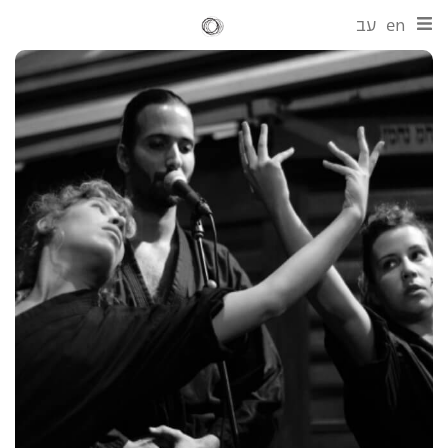
en
עב