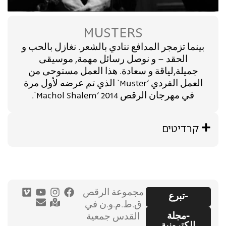
MUSTERS
بينما تزمجر المدافع ننادي بالشعر. نغازل بالحب و
الحقد – و نوصل رسائل مهمة, موسيقى
جميلة,لياقة و سعادة. هذا العمل مستوحى من
العمل الفردي ‘Muster` الذي تم عرضه لأول مرة
في مهرجان الرقص 2014 ‘Machol Shalem`.
קרדיטים
مجموعة الرقص
-تبرع
ق.ط.م.و.ن في
-مجلة
القدس جمعية