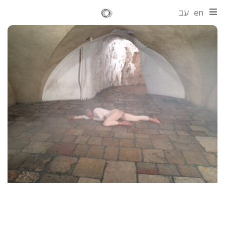
en
עב