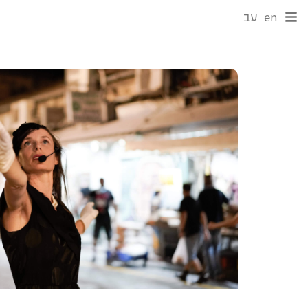
en
עב