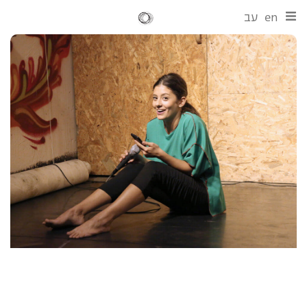
en
עב